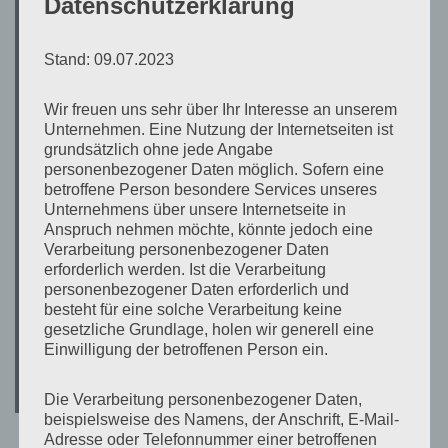
Datenschutzerklärung
Direktor: Prof. Dr. med. Daniel Sedding
Medizinische Fakultät der Martin Luther Universität Halle-
Stand: 09.07.2023
Wittenberg
Universitätsklinik und Poliklinik für Herzchirurgie
Wir freuen uns sehr über Ihr Interesse an unserem
Ernst-Grube-Strasse 40
Unternehmen. Eine Nutzung der Internetseiten ist
grundsätzlich ohne jede Angabe
06120 Halle
personenbezogener Daten möglich. Sofern eine
Direktor: Prof. Dr. med. habil. Gábor Szabó, PhD
betroffene Person besondere Services unseres
Unternehmens über unsere Internetseite in
Medizinische Fakultät der Martin Luther Universität Halle-
Anspruch nehmen möchte, könnte jedoch eine
Wittenberg
Verarbeitung personenbezogener Daten
erforderlich werden. Ist die Verarbeitung
Klinik und Poliklinik für Diagnostische Radiologie
personenbezogener Daten erforderlich und
Ernst-Grube-Strasse 40
besteht für eine solche Verarbeitung keine
06120 Halle
gesetzliche Grundlage, holen wir generell eine
Direktor: Prof. Dr. Dr. Walter A. Wohlgemuth
Einwilligung der betroffenen Person ein.
Kooperierende Ärzte:
Die Verarbeitung personenbezogener Daten,
Dr. med. D. Stoevesandt
beispielsweise des Namens, der Anschrift, E-Mail-
Adresse oder Telefonnummer einer betroffenen