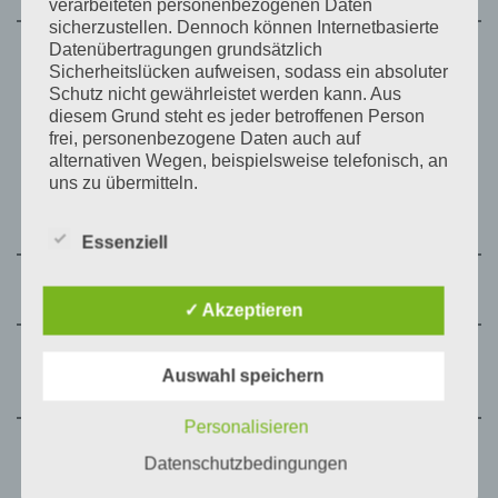
verarbeiteten personenbezogenen Daten
sicherzustellen. Dennoch können Internetbasierte
Datenübertragungen grundsätzlich
Verteidigung der Dissertation zum
Sicherheitslücken aufweisen, sodass ein absoluter
Thema „ Präoperative Diagnostik
Schutz nicht gewährleistet werden kann. Aus
und Risikobeurteilung bei Patienten
diesem Grund steht es jeder betroffenen Person
mit atherosklerotischer peripherer
frei, personenbezogene Daten auch auf
2005
Verschlusskrankheit “ an der
alternativen Wegen, beispielsweise telefonisch, an
Medizinischen Fakultät der Martin-
uns zu übermitteln.
Luther- Universität Halle-
WittenbergSpezielle Qualifikationen
Begriffsbestimmungen
Essenziell
Die Datenschutzerklärung beruht auf den
2006
Fachkunde Arzt im Rettungsdienst
Begrifflichkeiten, die durch den Europäischen
✓ Akzeptieren
Richtlinien- und Verordnungsgeber beim Erlass
der Datenschutz-Grundverordnung (DS-GVO)
Hospitation am Herzzentrum
2007
Auswahl speichern
verwendet wurden. Unsere Datenschutzerklärung
Leipzig Abteilung Rhythmologie
soll sowohl für die Öffentlichkeit als auch für
unsere Kunden und Geschäftspartner einfach
Personalisieren
lesbar und verständlich sein. Um dies zu
Anerkennung des Schwerpunktes
Datenschutzbedingungen
gewährleisten, möchten wir vorab die verwendeten
2007
Kardiologie
Begrifflichkeiten erläutern.