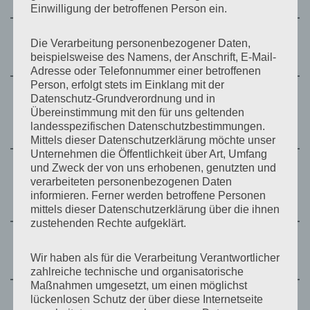
Einwilligung der betroffenen Person ein.
Assistenzärztin am
Die Verarbeitung personenbezogener Daten,
1999 – 2000
Saalkreiskrankenhaus Wettin
beispielsweise des Namens, der Anschrift, E-Mail-
Adresse oder Telefonnummer einer betroffenen
Person, erfolgt stets im Einklang mit der
Datenschutz-Grundverordnung und in
Assistenzärztin an der
Übereinstimmung mit den für uns geltenden
2000 – 2001
Universitätsklinik und Poliklinik für
landesspezifischen Datenschutzbestimmungen.
Innere Medizin III Halle-Wittenberg
Mittels dieser Datenschutzerklärung möchte unser
Unternehmen die Öffentlichkeit über Art, Umfang
und Zweck der von uns erhobenen, genutzten und
Assistenzärztin am St. Elisabeth
verarbeiteten personenbezogenen Daten
2002 – 2003
Krankenhaus Halle, Medizinische
informieren. Ferner werden betroffene Personen
Klinik II
mittels dieser Datenschutzerklärung über die ihnen
zustehenden Rechte aufgeklärt.
Assistenzärztin am
2004 – 2008
Wir haben als für die Verarbeitung Verantwortlicher
Kreiskrankenhaus Köthen
zahlreiche technische und organisatorische
Maßnahmen umgesetzt, um einen möglichst
lückenlosen Schutz der über diese Internetseite
2005
Fachärztin für Innere Medizin