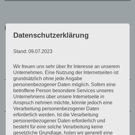
Beruflicher Werdegang
Datenschutzerklärung
Stand: 09.07.2023
Ärztin im Praktikum in der
Gemeinschaftspraxis für
1998 – 1999
Kardiologie und Angiologie Dr. S.
Wir freuen uns sehr über Ihr Interesse an unserem
Heinemann und Dr. A. Köhler, Halle
Unternehmen. Eine Nutzung der Internetseiten ist
grundsätzlich ohne jede Angabe
personenbezogener Daten möglich. Sofern eine
Ärztin im Praktikum an der
betroffene Person besondere Services unseres
1999
Universitätsklinik und Poliklinik für
Unternehmens über unsere Internetseite in
Innere Medizin III Halle-Wittenberg
Anspruch nehmen möchte, könnte jedoch eine
Verarbeitung personenbezogener Daten
erforderlich werden. Ist die Verarbeitung
personenbezogener Daten erforderlich und
Hospitation im Angiologischen
besteht für eine solche Verarbeitung keine
1999
Funktionsbereich der MLU Halle-
gesetzliche Grundlage, holen wir generell eine
Wittenberg