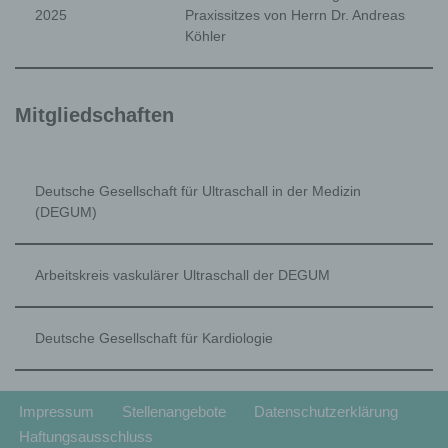
2025
Praxissitzes von Herrn Dr. Andreas
Köhler
b) betroffene Person
Mitgliedschaften
Betroffene Person ist jede identifizierte oder
identifizierbare natürliche Person, deren
personenbezogene Daten von dem für die
Verarbeitung Verantwortlichen verarbeitet werden.
Deutsche Gesellschaft für Ultraschall in der Medizin
(DEGUM)
Arbeitskreis vaskulärer Ultraschall der DEGUM
c) Verarbeitung
Verarbeitung ist jeder mit oder ohne Hilfe
Deutsche Gesellschaft für Kardiologie
automatisierter Verfahren ausgeführte Vorgang
oder jede solche Vorgangsreihe im
Zusammenhang mit personenbezogenen Daten
wie das Erheben, das Erfassen, die Organisation,
Impressum
Stellenangebote
Datenschutzerklärung
das Ordnen, die Speicherung, die Anpassung oder
Haftungsausschluss