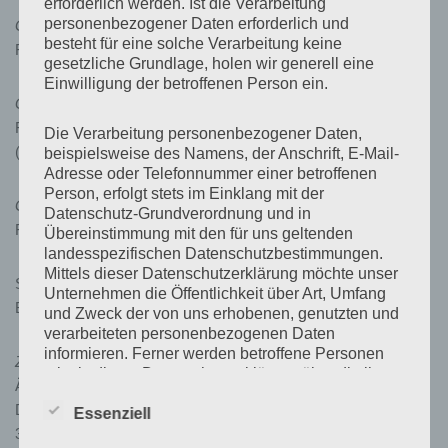
erforderlich werden. Ist die Verarbeitung
personenbezogener Daten erforderlich und
Gesetzliche Berufsbezeichnung Dr. med. Claudia Schnürer:
besteht für eine solche Verarbeitung keine
Fachärztin für Innere Medizin und Kardiologie (
Details
)
gesetzliche Grundlage, holen wir generell eine
Einwilligung der betroffenen Person ein.
Gesetzliche Berufsbezeichnung Dr. med. Annett Glanz:
Fachärztin für Innere Medizin, Angiologie und Kardiologie
Die Verarbeitung personenbezogener Daten,
(
Details
)
beispielsweise des Namens, der Anschrift, E-Mail-
Adresse oder Telefonnummer einer betroffenen
Person, erfolgt stets im Einklang mit der
Gesetzliche Berufsbezeichnung Dr. med. Sandro Dittmar:
Datenschutz-Grundverordnung und in
Facharzt für Innere Medizin und Kardiologie (
Details
)
Übereinstimmung mit den für uns geltenden
landesspezifischen Datenschutzbestimmungen.
Mittels dieser Datenschutzerklärung möchte unser
Sämtliche Berufsbezeichnungen verliehen in der
Unternehmen die Öffentlichkeit über Art, Umfang
Bundesrepublik Deutschland
und Zweck der von uns erhobenen, genutzten und
verarbeiteten personenbezogenen Daten
informieren. Ferner werden betroffene Personen
Zuständige Ärztekammer:
mittels dieser Datenschutzerklärung über die ihnen
Ärztekammer Sachsen-Anhalt (www.aeksa.de)
zustehenden Rechte aufgeklärt.
Doctor-Eisenbart-Ring 2
Essenziell
39120 Magdeburg
Wir haben als für die Verarbeitung Verantwortlicher