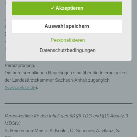
info@aeksa.de
zahlreiche technische und organisatorische
✓ Akzeptieren
Maßnahmen umgesetzt, um einen möglichst
lückenlosen Schutz der über diese Internetseite
Zuständige kassenärztliche Vereinigung:
verarbeiteten personenbezogenen Daten
Auswahl speichern
Kassenärztliche Vereinigung Sachsen-Anhalt (www.kvsa.de)
sicherzustellen. Dennoch können Internetbasierte
Doctor-Eisenbart-Ring 2
Datenübertragungen grundsätzlich
Personalisieren
39120 Magdeburg
Sicherheitslücken aufweisen, sodass ein absoluter
Schutz nicht gewährleistet werden kann. Aus
info@kvsa.de
Datenschutzbedingungen
diesem Grund steht es jeder betroffenen Person
frei, personenbezogene Daten auch auf
Berufsordnung:
alternativen Wegen, beispielsweise telefonisch, an
uns zu übermitteln.
Die berufsrechtlichen Regelungen sind über die Internetseiten
der Landesärztekammer Sachsen-Anhalt zugänglich
Begriffsbestimmungen
(
www.aeksa.de
).
Die Datenschutzerklärung beruht auf den
Begrifflichkeiten, die durch den Europäischen
Richtlinien- und Verordnungsgeber beim Erlass
Verantwortlich für den Inhalt gemäß §6 TDG und §10 Absatz 3
der Datenschutz-Grundverordnung (DS-GVO)
MDStV:
verwendet wurden. Unsere Datenschutzerklärung
S. Heinemann-Meerz, A. Köhler, C. Schnürer, A. Glanz, S.
soll sowohl für die Öffentlichkeit als auch für