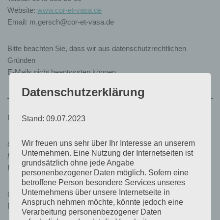
Website:
www.cor-et-vasa.de
Email: m.gersch@cor-et-vasa.de
Bitte beachten Sie, dass wir aus datenschutzrechtlichen
Gründen
E-Mails nicht beantworten können.
Datenschutzerklärung
PFLICHTANGABEN NACH §6 TELEDIENSTGESETZ (TDG)
Stand: 09.07.2023
Wir freuen uns sehr über Ihr Interesse an unserem
Gesetzliche Berufsbezeichnung Dr. med. Simone Heinemann-
Unternehmen. Eine Nutzung der Internetseiten ist
Meerz:
grundsätzlich ohne jede Angabe
Fachärztin für Innere Medizin und Kardiologie (
Details
)
personenbezogener Daten möglich. Sofern eine
betroffene Person besondere Services unseres
Unternehmens über unsere Internetseite in
Gesetzliche Berufsbezeichnung Dr. med. Andreas Köhler:
Anspruch nehmen möchte, könnte jedoch eine
Facharzt für Innere Medizin und Angiolgie (
Details
)
Verarbeitung personenbezogener Daten